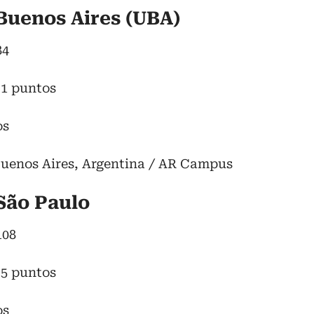
 Buenos Aires (UBA)
84
.1 puntos
os
Buenos Aires, Argentina / AR Campus
 São Paulo
108
.5 puntos
os