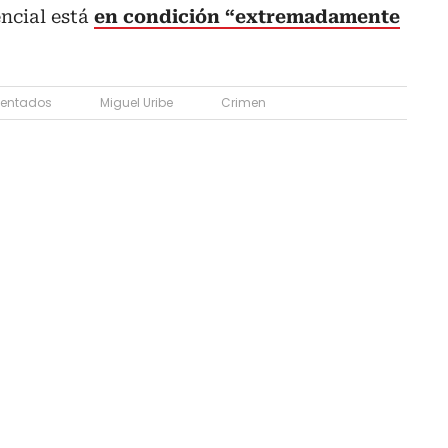
ncial está
en condición “extremadamente
tentados
Miguel Uribe
Crimen