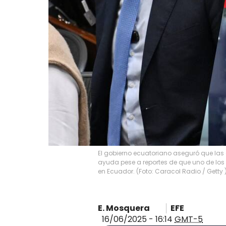
El gobierno ecuatoriano aseguró que las
ayuda pese a reportes de que uno de los 
en Ecuador. (Foto: Caracol Radio / Getty 
E. Mosquera
EFE
16/06/2025 - 16:14
GMT-5