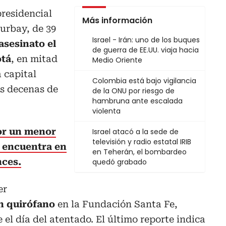
residencial
Más información
urbay, de 39
Israel - Irán: uno de los buques
asesinato el
de guerra de EE.UU. viaja hacia
otá
, en mitad
Medio Oriente
a capital
Colombia está bajo vigilancia
s decenas de
de la ONU por riesgo de
hambruna ante escalada
violenta
por un menor
Israel atacó a la sede de
televisión y radio estatal IRIB
e encuentra en
en Teherán, el bombardeo
nces.
quedó grabado
er
n quirófano
en la Fundación Santa Fe,
el día del atentado. El último reporte indica