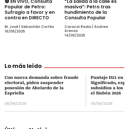
🔴 EN VIVO, Consulta
“La salida a la calle es
Popular de Petro:
masiva”: Petro tras
Sufragio a favor y en
hundimiento de la
contra en DIRECTO
Consulta Popular
M. José
|
Sebastián Cortés
Caracol Radio
|
Andrea
Arenas
15/05/2025
14/05/2025
Lo más leído
Con nueva demanda sobre fraude
Puntaje D21 en el
electoral, piden suspender
Significado, expl
posesión de Abelardo de la
subsidios a los q
Espriella
el Sisbén 2026
06/08/2026
06/08/2026