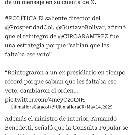
de un mensaje en su cuenta de X.
#POLÍTICA
El saliente director del
@ProsperidadCol
,
@GustavoBolivar
, afirmó
que el reintegro de
@CIROARAMIREZ
fue
una estrategia porque “sabían que les
faltaba ese voto”
“Reintegraron a un ex presidiario en tiempo
récord porque sabían que les faltaba ese
voto, cambiaron el orden…
pic.twitter.com/4meyCzotNH
— ÚltimaHoraCaracol (@UltimaHoraCR)
May 14, 2025
Además el ministro de Interior, Armando
Benedetti, señaló que la Consulta Popular se