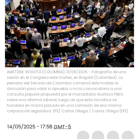
AME7288. BOGOTÁ (COLOMBIA), 13/05/2025.- Fotografía de una
sesión en el Congreso este martes, en Bogotá (Colombia). La
plenaria del Senado de Colombia comenzó este martes la
discusión para votar si aprueba o no la convocatoria a una
consulta popular propuesta por el mandatario Gustavo Petro
sobre una reforma laboral, luego de que esta iniciativa se
hundiera en marzo pasado en una comisión de esa misma
corporación legislativa. EFE/ Carlos Ortega
/
Carlos Ortega
(
EFE
)
14/05/2025 - 17:58
GMT-5