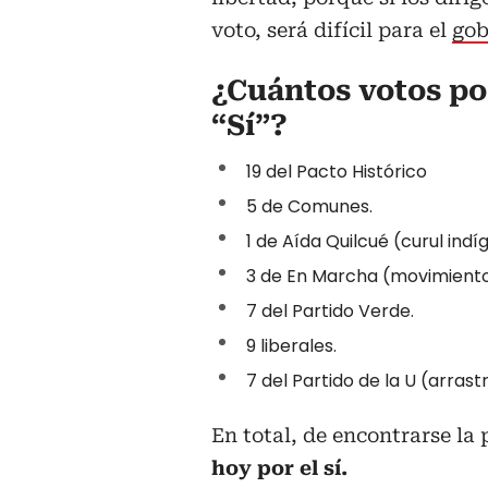
voto, será difícil para el
gob
¿Cuántos votos pod
“Sí”?
19 del Pacto Histórico
5 de Comunes.
1 de Aída Quilcué (curul indí
3 de En Marcha (movimiento 
7 del Partido Verde.
9 liberales.
7 del Partido de la U (arras
En total, de encontrarse la
hoy por el sí.