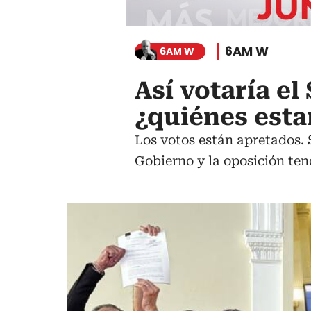
6AM W
6AM W
Así votaría el
¿quiénes esta
Los votos están apretados. S
Gobierno y la oposición te