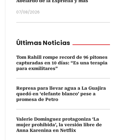
Abelardo de la Espriella y más
07/08/2026
Últimas Noticias
Tom Rahill rompe record de 96 pitones
capturadas en 10 días: “Es una terapia
para exmilitares”
Represa para llevar agua a La Guajira
quedó en ‘elefante blanco’ pese a
promesa de Petro
Valerie Domínguez protagoniza ‘La
mujer prohibida’, la versión libre de
Anna Karenina en Netflix