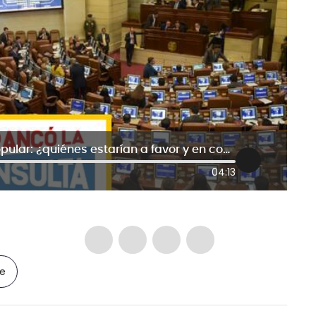
Así votaría el Senado la consulta popular: ¿quiénes estarían a favor y en contra?
04:13
le