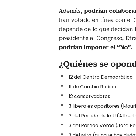
Además,
podrían colaborar
han votado en línea con el 
depende de lo que decidan l
presidente el Congreso, Ef
podrían imponer el “No”.
¿Quiénes se opond
12 del Centro Democrático
11 de Cambio Radical
12 conservadores
3 liberales opositores (Maur
2 del Partido de la U (Alfre
3 del Partido Verde (Jota P
3 del Mira (aunque hay duda