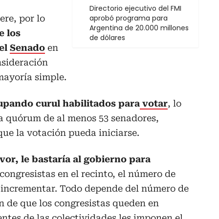
Directorio ejecutivo del FMI
ere, por lo
aprobó programa para
Argentina de 20.000 millones
e los
de dólares
del
Senado
en
nsideración
mayoría simple.
upando curul habilitados para
votar
, lo
ta quórum de al menos 53 senadores,
que la votación pueda iniciarse.
vor, le bastaría al gobierno para
congresistas en el recinto, el número de
 incrementar. Todo depende del número de
én de que los congresistas queden en
gentes de las colectividades les imponen el