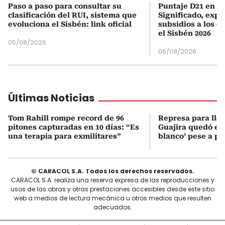
Paso a paso para consultar su
Puntaje D21 en el
clasificación del RUI, sistema que
Significado, expl
evoluciona el Sisbén: link oficial
subsidios a los q
el Sisbén 2026
05/08/2026
06/08/2026
Últimas Noticias
Tom Rahill rompe record de 96
Represa para lle
pitones capturadas en 10 días: “Es
Guajira quedó en 
una terapia para exmilitares”
blanco’ pese a p
© CARACOL S.A. Todos los derechos reservados.
CARACOL S.A. realiza una reserva expresa de las reproducciones y
usos de las obras y otras prestaciones accesibles desde este sitio
web a medios de lectura mecánica u otros medios que resulten
adecuados.