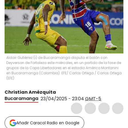
Aldair Gutiérrez (i) de Bucaramanga disputa el balón con
Deyverson de Fortaleza este miércoles, en un partido de la fase de
grupos de la Copa Libertadores en el estadio Américo Montanini
en Bucaramanga (Colombia). EFE/ Carlos Ortega
/
Carlos Ortega
(
EFE
)
Christian Amézquita
Bucaramanga
23/04/2025 - 23:04
GMT-5
Añadir Caracol Radio en Google