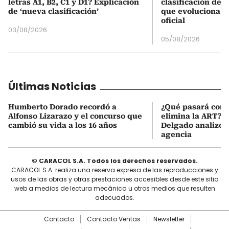
letras A1, B2, C1 y D1? Explicación
clasificación del
de ‘nueva clasificación’
que evoluciona el
oficial
03/08/2026
05/08/2026
Últimas Noticias
Humberto Dorado recordó a
¿Qué pasará con l
Alfonso Lizarazo y el concurso que
elimina la ART? D
cambió su vida a los 16 años
Delgado analizó e
agencia
© CARACOL S.A. Todos los derechos reservados.
CARACOL S.A. realiza una reserva expresa de las reproducciones y
usos de las obras y otras prestaciones accesibles desde este sitio
web a medios de lectura mecánica u otros medios que resulten
adecuados.
Contacto
Contacto Ventas
Newsletter