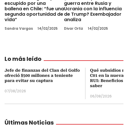
escupido por una
guerra entre Rusia y
ballena en Chile: “fue una
Ucrania con la influencia
segunda oportunidad de
de Trump? Exembajador
vida”
analiza
Sandra Vargas
14/02/2025
Divar Ortiz
14/02/2025
Lo más leído
Jefe de finanzas del Clan del Golfo
Qué subsidios rec
ofreció $500 millones a teniente
C01 en la nueva c
para evitar su captura
RUI: Beneficios y
saber
07/08/2026
06/08/2026
Últimas Noticias