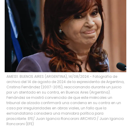
AME131. BUENOS AIRES (ARGENTINA), 14/08/2024.- Fotografía de
archivo del 14 de agosto de 2024 de la expresidenta de Argentina,
Cristina Fernández (2007-2015), reaccionando durante un juicio
por un atentado en su contra, en Buenos Aires (Argentina).
Fernández se mostró convencida de que este miércoles un
tribunal de alzada confirmará una condena en su contra en un
caso por irregularidades en obras viales, un fallo que la
exmandataria considera una maniobra política para
proscribirle. EFE/ Juan Igancio Roncoroni ARCHIVO
/
Juan Igancio
Roncoroni
(
EFE
)