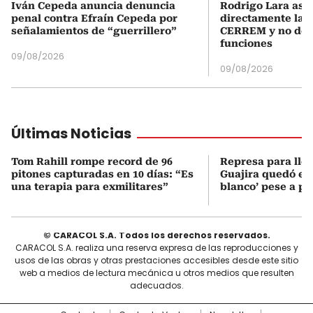
Iván Cepeda anuncia denuncia
Rodrigo Lara asu
penal contra Efraín Cepeda por
directamente la P
señalamientos de “guerrillero”
CERREM y no del
funciones
09/08/2026
09/08/2026
Últimas Noticias
Tom Rahill rompe record de 96
Represa para lle
pitones capturadas en 10 días: “Es
Guajira quedó en 
una terapia para exmilitares”
blanco’ pese a p
© CARACOL S.A. Todos los derechos reservados.
CARACOL S.A. realiza una reserva expresa de las reproducciones y
usos de las obras y otras prestaciones accesibles desde este sitio
web a medios de lectura mecánica u otros medios que resulten
adecuados.