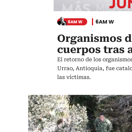
6AM W
6AM W
Organismos de
cuerpos tras 
El retorno de los organismo
Urrao, Antioquia, fue catal
las víctimas.