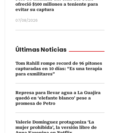
ofreció $500 millones a teniente para
evitar su captura
07/08/2026
Últimas Noticias
Tom Rahill rompe record de 96 pitones
capturadas en 10 días: “Es una terapia
para exmilitares”
Represa para llevar agua a La Guajira
quedó en ‘elefante blanco’ pese a
promesa de Petro
Valerie Domínguez protagoniza ‘La
mujer prohibida’, la versión libre de
Anna Karenina en Netflix