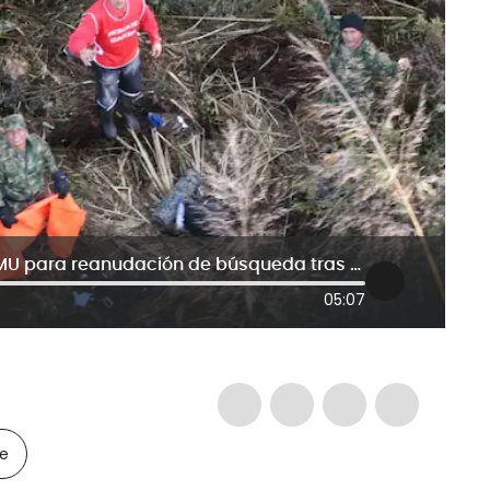
UNGRD desmiente instalación de PMU para reanudación de búsqueda tras accidente de avioneta en Urrao
05:07
le