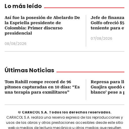
Lo más leído
Así fue la posesión de Abelardo De
Jefe de finanzas 
la Espriella presidente de
Golfo ofreció $50
Colombia: Primer discurso
teniente para evi
presidencial
07/08/2026
08/08/2026
Últimas Noticias
Tom Rahill rompe record de 96
Represa para lle
pitones capturadas en 10 días: “Es
Guajira quedó en 
una terapia para exmilitares”
blanco’ pese a p
© CARACOL S.A. Todos los derechos reservados.
CARACOL S.A. realiza una reserva expresa de las reproducciones y
usos de las obras y otras prestaciones accesibles desde este sitio
web a medios de lectura mecánica u otros medios que resulten