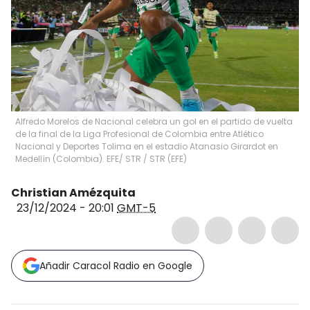
Alfredo Morelos de Nacional celebra un gol en el partido de vuelta
de la final de la Liga Profesional de Colombia entre Atlético
Nacional y Deportes Tolima en el estadio Atanasio Girardot en
Medellín (Colombia). EFE/ STR
/
STR
(
EFE
)
Christian Amézquita
23/12/2024 - 20:01
GMT-5
Añadir Caracol Radio en Google