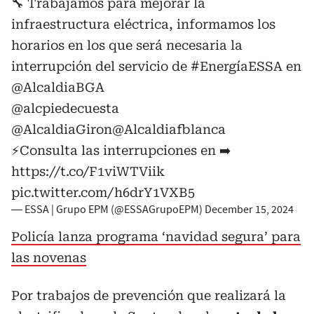
🔧 Trabajamos para mejorar la
infraestructura eléctrica, informamos los
horarios en los que será necesaria la
interrupción del servicio de
#EnergíaESSA
en
@AlcaldiaBGA
@alcpiedecuesta
@AlcaldiaGiron
@Alcaldiafblanca
⚡️Consulta las interrupciones en ➡️
https://t.co/F1viWTViik
pic.twitter.com/h6drY1VXB5
— ESSA | Grupo EPM (@ESSAGrupoEPM)
December 15, 2024
Policía lanza programa ‘navidad segura’ para
las novenas
Por
trabajos de prevención que realizará la