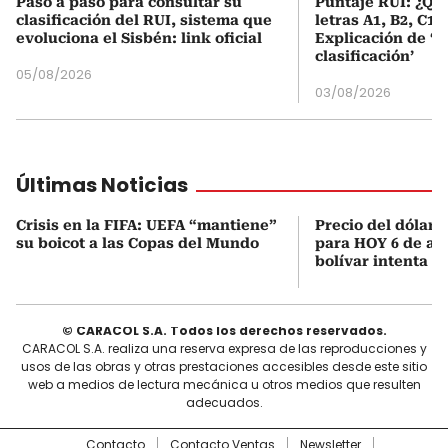
Paso a paso para consultar su
Puntaje RUI: ¿Qué
clasificación del RUI, sistema que
letras A1, B2, C1 
evoluciona el Sisbén: link oficial
Explicación de ‘
clasificación’
05/08/2026
03/08/2026
Últimas Noticias
Crisis en la FIFA: UEFA “mantiene”
Precio del dólar 
su boicot a las Copas del Mundo
para HOY 6 de ago
bolívar intenta 
© CARACOL S.A. Todos los derechos reservados.
CARACOL S.A. realiza una reserva expresa de las reproducciones y
usos de las obras y otras prestaciones accesibles desde este sitio
web a medios de lectura mecánica u otros medios que resulten
adecuados.
Contacto
Contacto Ventas
Newsletter