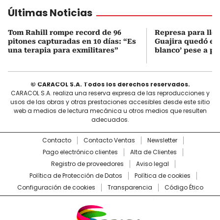
Últimas Noticias
Tom Rahill rompe record de 96
Represa para lle
pitones capturadas en 10 días: “Es
Guajira quedó en 
una terapia para exmilitares”
blanco’ pese a p
© CARACOL S.A. Todos los derechos reservados.
CARACOL S.A. realiza una reserva expresa de las reproducciones y
usos de las obras y otras prestaciones accesibles desde este sitio
web a medios de lectura mecánica u otros medios que resulten
adecuados.
Contacto
Contacto Ventas
Newsletter
Pago electrónico clientes
Alta de Clientes
Registro de proveedores
Aviso legal
Política de Protección de Datos
Política de cookies
Configuración de cookies
Transparencia
Código Ético