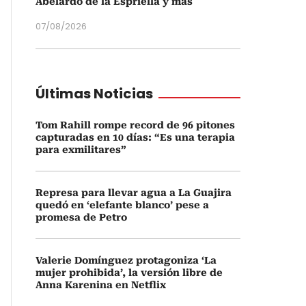
Abelardo de la Espriella y más
07/08/2026
Últimas Noticias
Tom Rahill rompe record de 96 pitones
capturadas en 10 días: “Es una terapia
para exmilitares”
Represa para llevar agua a La Guajira
quedó en ‘elefante blanco’ pese a
promesa de Petro
Valerie Domínguez protagoniza ‘La
mujer prohibida’, la versión libre de
Anna Karenina en Netflix