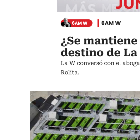
6AM W
6AM W
¿Se mantiene o
destino de La 
La W conversó con el abogad
Rolita.