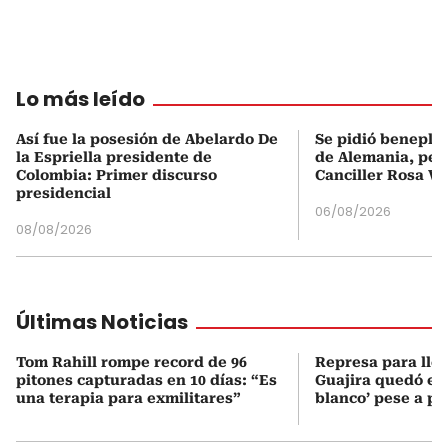
Lo más leído
Así fue la posesión de Abelardo De
Se pidió beneplá
la Espriella presidente de
de Alemania, pero
Colombia: Primer discurso
Canciller Rosa Vi
presidencial
06/08/2026
08/08/2026
Últimas Noticias
Tom Rahill rompe record de 96
Represa para lle
pitones capturadas en 10 días: “Es
Guajira quedó en 
una terapia para exmilitares”
blanco’ pese a p