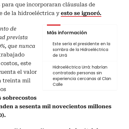
para que incorporaran cláusulas de
e de la hidroeléctrica y
esto se ignoró.
nto de
Más información
dad prevista
Este sería el presidente en la
30%, que nunca
sombra de la Hidroeléctrica
trabajado
de Urrá
costos, este
Hidroeléctrica Urrá: habrían
cuenta el valor
contratado personas sin
experiencia cercanas al Clan
a treinta mil
Calle
sos
s sobrecostos
enden a sesenta mil novecientos millones
0).