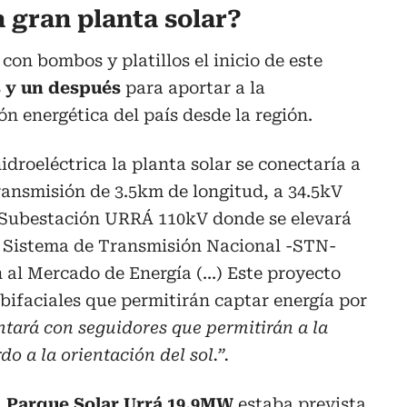
 gran planta solar?
on bombos y platillos el inicio de este
s y un después
para aportar a la
ón energética del país desde la región.
droeléctrica la planta solar se conectaría a
ransmisión de 3.5km de longitud, a 34.5kV
la Subestación URRÁ 110kV donde se elevará
al Sistema de Transmisión Nacional -STN-
 al Mercado de Energía (...) Este proyecto
 bifaciales que permitirán captar energía por
ntará con seguidores que permitirán a la
o a la orientación del sol.”.
l
Parque Solar Urrá 19.9MW
estaba prevista