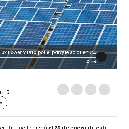
El conflicto entre el consorcio chino Lux Power y Urrá por el parque solar en Córdoba
02:58
T-5
le
carta que le envió
el 29 de enero de este