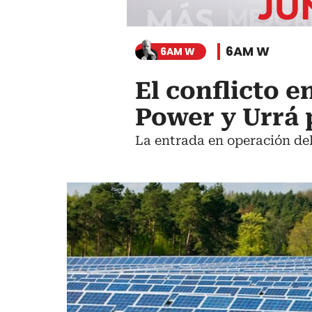
6AM W
6AM W
El conflicto e
Power y Urrá 
La entrada en operación del