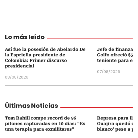
Lo más leído
Así fue la posesión de Abelardo De
Jefe de finanzas 
la Espriella presidente de
Golfo ofreció $50
Colombia: Primer discurso
teniente para evi
presidencial
07/08/2026
08/08/2026
Últimas Noticias
Tom Rahill rompe record de 96
Represa para lle
pitones capturadas en 10 días: “Es
Guajira quedó en 
una terapia para exmilitares”
blanco’ pese a p