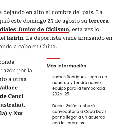
 dejando en alto el nombre del país. La
guió este domingo 25 de agosto su
tercera
diales Junior de Ciclismo
, esta vez lo
del
keirin
. La deportista viene arrasando en
vando a cabo en China.
 ronda
Más información
, razón por la
James Rodríguez llega a un
nto a otras
acuerdo y tendrá nuevo
allace
equipo para la temporada
2024-25
lde Cenci
Australia),
Daniel Galán rechazó
convocatoria a Copa Davis
da) y Nur
por no llegar a un acuerdo
con los premios