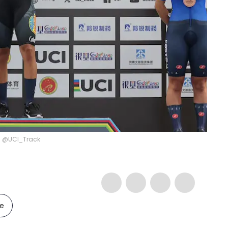
/ @UCI_Track
le