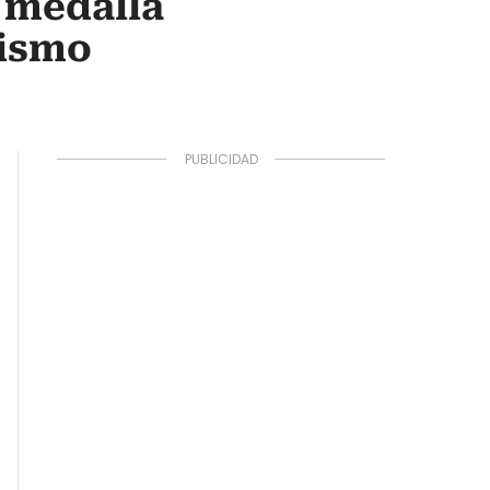
 medalla
lismo