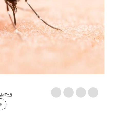
GMT-5
le