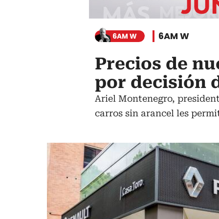
6AM W
6AM W
Precios de nu
por decisión 
Ariel Montenegro, president
carros sin arancel les permi