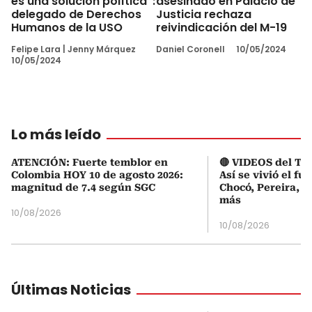
es una solución política”:
asesinado en Palacio de
delegado de Derechos
Justicia rechaza
Humanos de la USO
reivindicación del M-19
Felipe Lara
|
Jenny Márquez
Daniel Coronell
10/05/2024
10/05/2024
Lo más leído
ATENCIÓN: Fuerte temblor en
🔴 VIDEOS del Te
Colombia HOY 10 de agosto 2026:
Así se vivió el fu
magnitud de 7.4 según SGC
Chocó, Pereira, C
más
10/08/2026
10/08/2026
Últimas Noticias