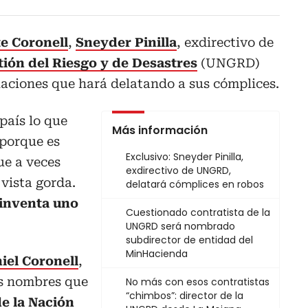
te Coronell
,
Sneyder Pinilla
, exdirectivo de
ión del Riesgo y de Desastres
(UNGRD)
elaciones que hará delatando a sus cómplices.
 país lo que
Más información
porque es
Exclusivo: Sneyder Pinilla,
ue a veces
exdirectivo de UNGRD,
 vista gorda.
delatará cómplices en robos
 inventa uno
Cuestionado contratista de la
UNGRD será nombrado
subdirector de entidad del
MinHacienda
iel Coronell
,
os nombres que
No más con esos contratistas
“chimbos”: director de la
de la Nación