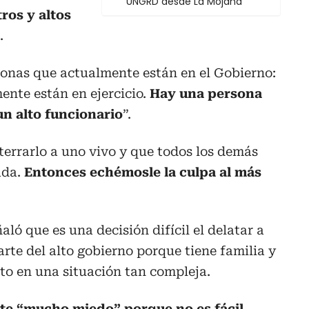
UNGRD desde La Mojana
ros y altos
.
sonas que actualmente están en el Gobierno:
ente están en ejercicio.
Hay una persona
un alto funcionario
”.
terrarlo a uno vivo y que todos los demás
ada.
Entonces echémosle la culpa al más
aló que es una decisión difícil el delatar a
rte del alto gobierno porque tiene familia y
to en una situación tan compleja.
te “mucho miedo” porque no es fácil