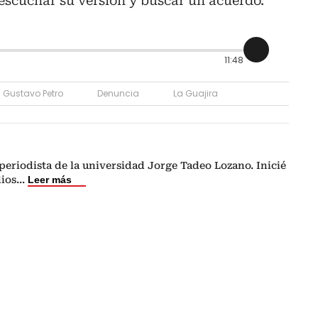
escuchar su versión y buscar un acuerdo.
11:48
Gustavo Petro
Denuncia
La Guajira
eriodista de la universidad Jorge Tadeo Lozano. Inicié
dios
...
Leer más