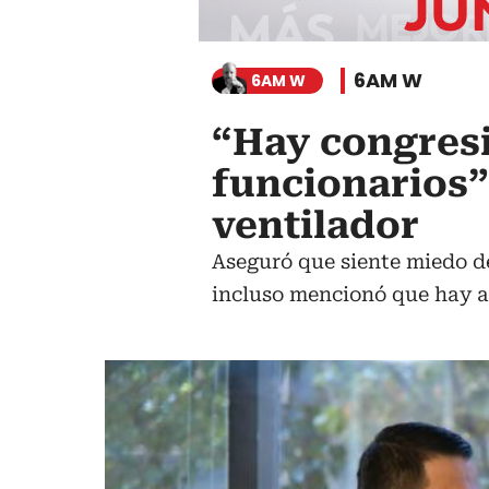
6AM W
6AM W
“Hay congresi
funcionarios”
ventilador
Aseguró que siente miedo de
incluso mencionó que hay al