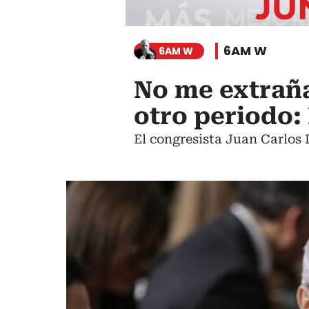
6AM W
6AM W
No me extraña
otro periodo:
El congresista Juan Carlos 