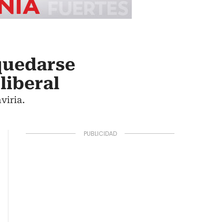
 quedarse
liberal
viria.