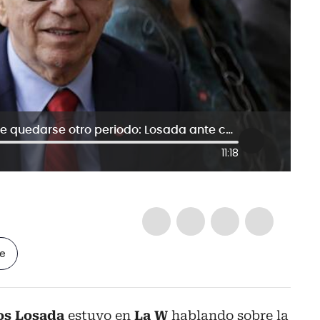
No me extrañaría que Gaviria intente quedarse otro periodo: Losada ante convención liberal
11:18
le
os Losada
estuvo en
La W
hablando sobre la