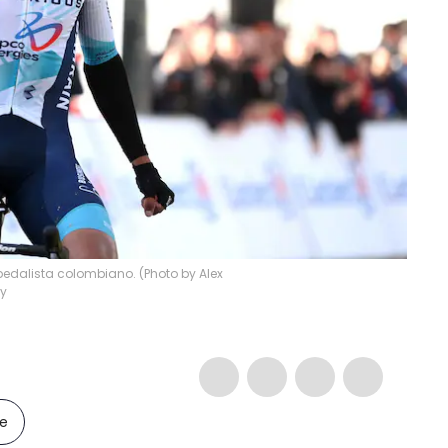
pedalista colombiano. (Photo by Alex
y
le