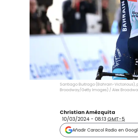
Santiago Buitrago (Bahrain-Victorious), 
Broadway/Getty Images)
/
Alex Broadwa
Christian Amézquita
10/03/2024 - 08:13
GMT-5
Añadir Caracol Radio en Goog