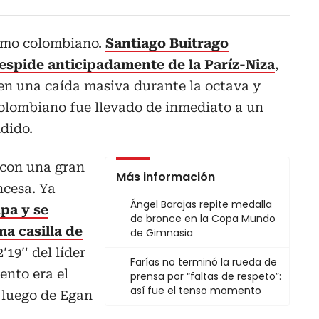
ismo colombiano.
Santiago Buitrago
despide anticipadamente de la Paríz-Niza
,
en una caída masiva durante la octava y
colombiano fue llevado de inmediato a un
dido.
 con una gran
Más información
ncesa. Ya
Ángel Barajas repite medalla
pa y se
de bronce en la Copa Mundo
a casilla de
de Gimnasia
2′19′' del líder
Farías no terminó la rueda de
ento era el
prensa por “faltas de respeto”:
así fue el tenso momento
 luego de Egan