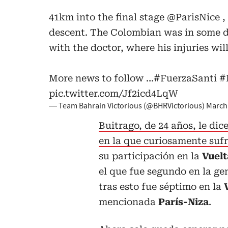
41km into the final stage
@ParisNice
,
descent. The Colombian was in some dis
with the doctor, where his injuries wil
More news to follow …
#FuerzaSanti
#
pic.twitter.com/Jf2icd4LqW
— Team Bahrain Victorious (@BHRVictorious)
March 
Buitrago, de 24 años, le dic
en la que curiosamente sufr
su participación en la
Vuelt
el que fue segundo en la gen
tras esto fue séptimo en la
mencionada
París-Niza
.