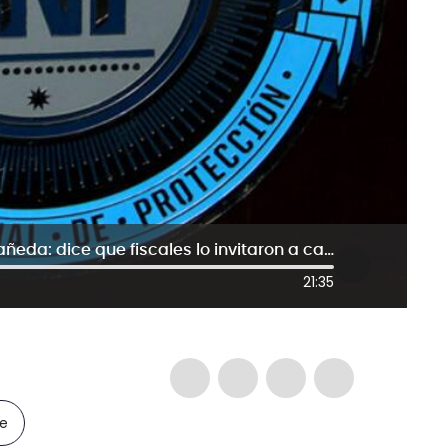
Habla el ‘narcochofer’ Manuel Castañeda: dice que fiscales lo invitaron a callarse
21:35
le