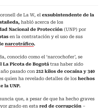
oronell de La W, el
exsubintendente de la
astañeda,
habló acerca de los
dad Nacional de Protección
(UNP) por
ptas
en la contratación y el uso de sus
de
narcotráfico
.
a, conocido como el ‘narcochofer’, se
l La Picota de Bogotá
tras haber sido
l año pasado con
212 kilos de cocaína y 340
es quien ha revelado detalles de los
hechos
de la UNP.
uncia que, a pesar de que ha hecho graves
ayor grado en esta
red de corrupción
–