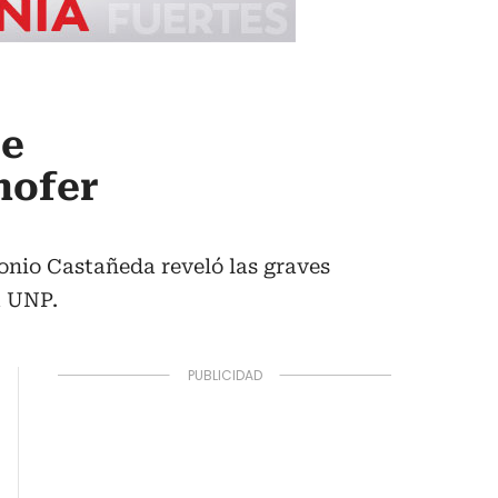
se
hofer
onio Castañeda reveló las graves
a UNP.