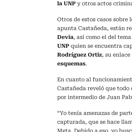
la UNP
y otros actos crimina
Otros de estos casos sobre 
apunta Castañeda, están re
Devia
, así como el del tem
UNP
quien se encuentra cap
Rodríguez Ortiz
, su enlace
esquemas
.
En cuanto al funcionamient
Castañeda reveló que todo 
por intermedio de Juan Pabl
“Yo tenía amenazas de part
capturada, que se hace llam
Meta. Debido a eso, yo bus