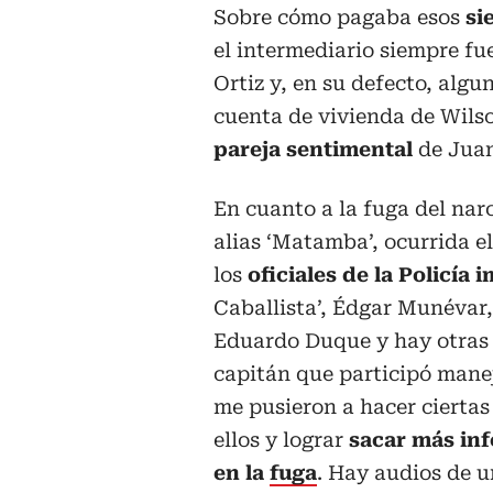
Sobre cómo pagaba esos
si
el intermediario siempre fue
Ortiz y, en su defecto, alg
cuenta de vivienda de Wilso
pareja sentimental
de Juan
En cuanto a la fuga del nar
alias ‘Matamba’, ocurrida el
los
oficiales de la Policía
Caballista’, Édgar Munévar, 
Eduardo Duque y hay otras
capitán que participó maneja
me pusieron a hacer ciertas
ellos y lograr
sacar más in
en la
fuga
. Hay audios de 