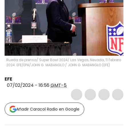
Rueda de prensa/ Super Bowl 2024/ Las Vegas, Nevada, 11 Febrero
2024. EFE/EPA/JOHN G. MABANGLO
/
JOHN G. MABANGLO
(
EFE
)
EFE
07/02/2024 - 16:56
GMT-5
Añadir Caracol Radio en Google