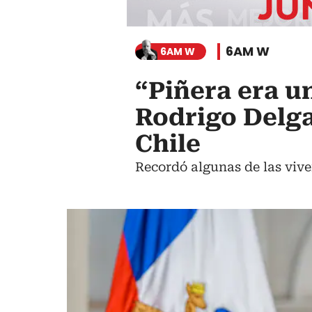
6AM W
6AM W
“Piñera era u
Rodrigo Delga
Chile
Recordó algunas de las vive