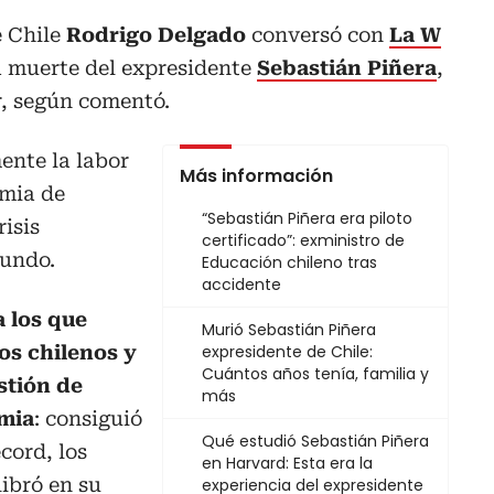
e Chile
Rodrigo Delgado
conversó con
La W
a muerte del expresidente
Sebastián Piñera
,
, según comentó.
ente la labor
Más información
mia de
“Sebastián Piñera era piloto
isis
certificado”: exministro de
mundo.
Educación chileno tras
accidente
a los que
Murió Sebastián Piñera
los chilenos y
expresidente de Chile:
Cuántos años tenía, familia y
stión de
más
mia
: consiguió
Qué estudió Sebastián Piñera
cord, los
en Harvard: Esta era la
libró en su
experiencia del expresidente