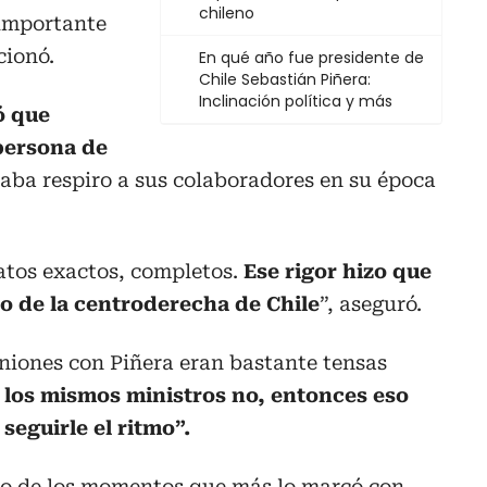
chileno
importante
cionó.
En qué año fue presidente de
Chile Sebastián Piñera:
Inclinación política y más
ó que
persona de
aba respiro a sus colaboradores en su época
atos exactos, completos.
Ese rigor hizo que
ono de la centroderecha de Chile
”, aseguró.
uniones con Piñera eran bastante tensas
e los mismos ministros no, entonces eso
 seguirle el ritmo”.
no de los momentos que más lo marcó con