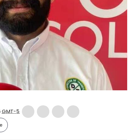
6
GMT-5
le