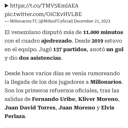
▶️
https://t.co/TMV5KmlAEA
pic.twitter.com/OiCKvHVLBE
— Millonarios FC (@MillosFCoficial)
December 21, 2023
El venezolano disputó más de
11.000 minutos
con el cuadro
ajedrezado
. Desde
2019
estuvo
en el equipo. Jugó
137 partidos
, anotó
un gol
y dio
dos asistencias
.
Desde hace varios días se venía rumoreando
la llegada de los dos jugadores a
Millonarios
.
Son los primeros refuerzos oficiales, tras las
salidas de
Fernando Uribe
,
Kliver Moreno
,
Juan David Torres
,
Juan Moreno
y
Elvis
Perlaza
.