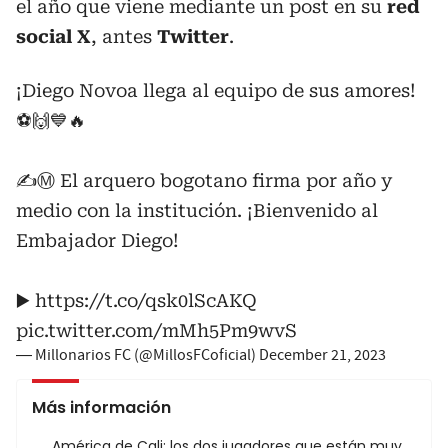
el año que viene mediante un post en su
red
social X
, antes
Twitter
.
¡Diego Novoa llega al equipo de sus amores!
⚽️🙌💙🔥
✍️Ⓜ️ El arquero bogotano firma por año y
medio con la institución. ¡Bienvenido al
Embajador Diego!
▶️
https://t.co/qsk0lScAKQ
pic.twitter.com/mMh5Pm9wvS
— Millonarios FC (@MillosFCoficial)
December 21, 2023
Más información
América de Cali: los dos jugadores que están muy