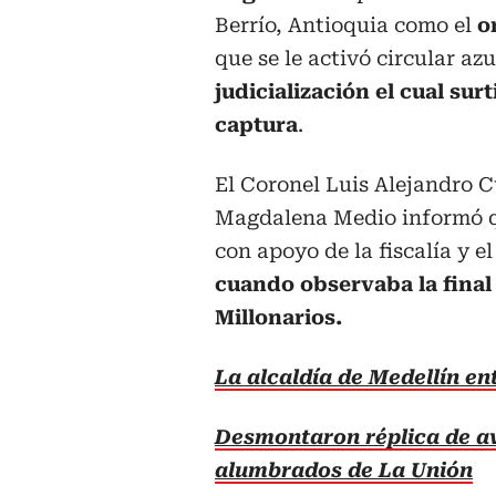
Berrío, Antioquia como el
o
que se le activó circular azu
judicialización el cual sur
captura
.
El Coronel Luis Alejandro 
Magdalena Medio informó qu
con apoyo de la fiscalía y el
cuando observaba la final 
Millonarios.
La alcaldía de Medellín e
Desmontaron réplica de av
alumbrados de La Unión