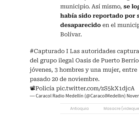
municipio. Así mismo,
se l
había sido reportado por 
desaparecido
en el munici
Bolívar.
#Capturado
I Las autoridades capturar
del grupo ilegal Oasis de Puerto Berrí
jóvenes, 3 hombres y una mujer, entre 
pasado 20 de noviembre.
📽️Policía
pic.twitter.com/zS5kX1djcA
— Caracol Radio Medellín (@CaracolMedellin)
Novem
Antioquia
Masacre (videoju