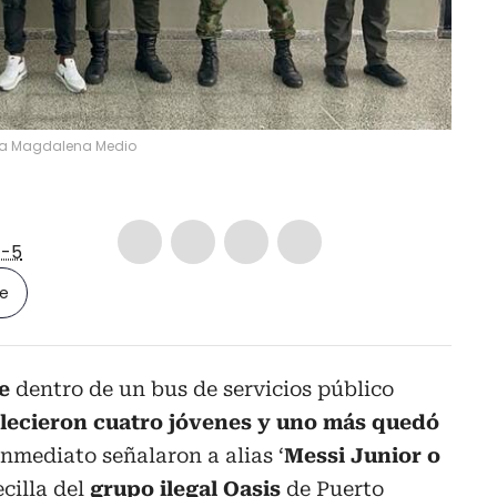
cía Magdalena Medio
-5
le
e
dentro de un bus de servicios público
llecieron cuatro jóvenes y uno más quedó
inmediato señalaron a alias ‘
Messi Junior o
cilla del
grupo ilegal Oasis
de Puerto