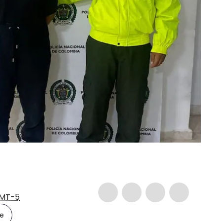
MT-5
le