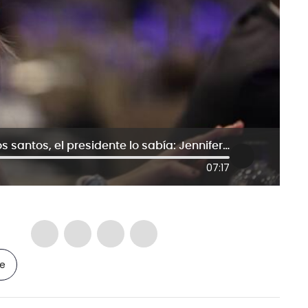
Nicolás Petro y Benedetti no era unos santos, el presidente lo sabía: Jennifer Pedraza
07:17
le