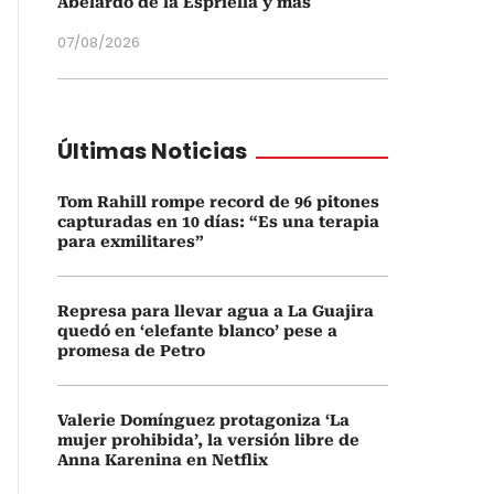
Abelardo de la Espriella y más
07/08/2026
Últimas Noticias
Tom Rahill rompe record de 96 pitones
capturadas en 10 días: “Es una terapia
para exmilitares”
Represa para llevar agua a La Guajira
quedó en ‘elefante blanco’ pese a
promesa de Petro
Valerie Domínguez protagoniza ‘La
mujer prohibida’, la versión libre de
Anna Karenina en Netflix