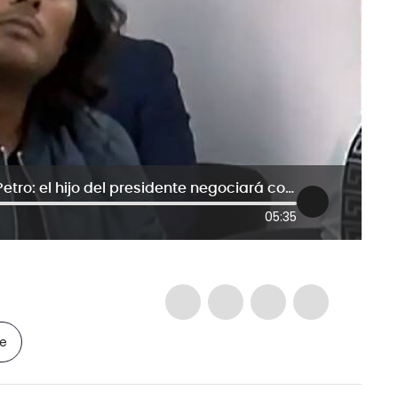
Detalles del ‘ventilador’ de Nicolás Petro: el hijo del presidente negociará con Fiscalía
05:35
le