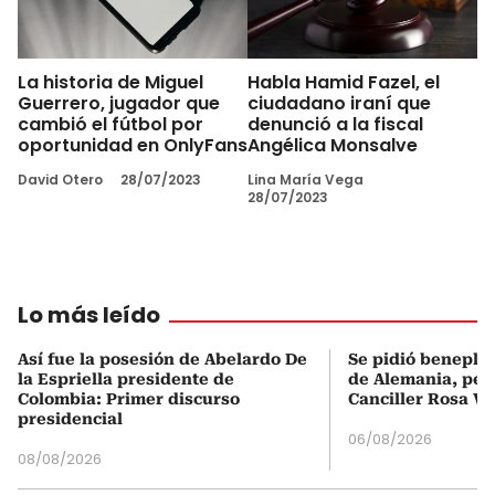
La historia de Miguel
Habla Hamid Fazel, el
Guerrero, jugador que
ciudadano iraní que
cambió el fútbol por
denunció a la fiscal
oportunidad en OnlyFans
Angélica Monsalve
David Otero
28/07/2023
Lina María Vega
28/07/2023
Lo más leído
Así fue la posesión de Abelardo De
Se pidió beneplá
la Espriella presidente de
de Alemania, pero
Colombia: Primer discurso
Canciller Rosa Vi
presidencial
06/08/2026
08/08/2026