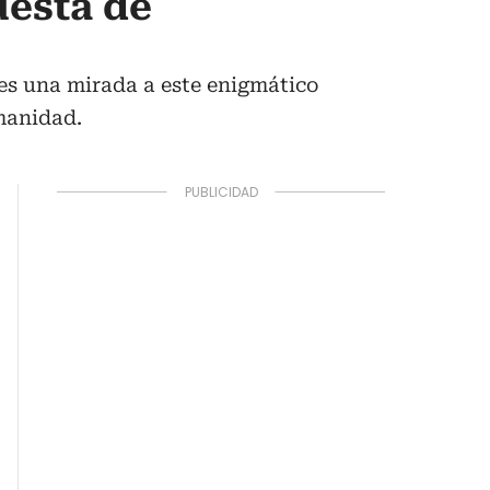
uesta de
 es una mirada a este enigmático
umanidad.