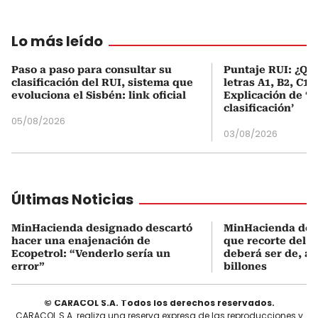
Lo más leído
Paso a paso para consultar su
Puntaje RUI: ¿Qué
clasificación del RUI, sistema que
letras A1, B2, C1 
evoluciona el Sisbén: link oficial
Explicación de ‘
clasificación’
05/08/2026
03/08/2026
Últimas Noticias
MinHacienda designado descartó
MinHacienda des
hacer una enajenación de
que recorte del g
Ecopetrol: “Venderlo sería un
deberá ser de, al
error”
billones
© CARACOL S.A. Todos los derechos reservados.
CARACOL S.A. realiza una reserva expresa de las reproducciones y