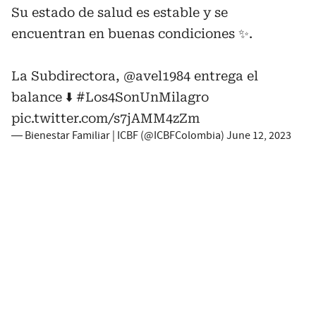
Su estado de salud es estable y se
encuentran en buenas condiciones ✨.
La Subdirectora,
@avel1984
entrega el
balance ⬇️
#Los4SonUnMilagro
pic.twitter.com/s7jAMM4zZm
— Bienestar Familiar | ICBF (@ICBFColombia)
June 12, 2023