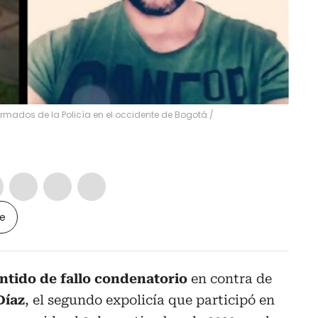
ormados de la Policía en el occidente de Bogotá
/
le
ntido de fallo condenatorio
en contra de
Díaz
, el segundo expolicía que participó en