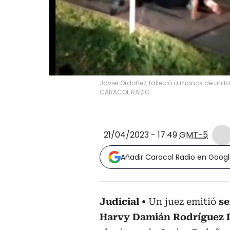
Javier Ordoñez, falleció a manos de unif
CARACOL RADIO
21/04/2023 - 17:49
GMT-5
Añadir Caracol Radio en Goog
Judicial
Un juez emitió
se
Harvy Damián Rodríguez 