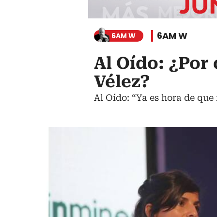
6AM W
6AM W
Al Oído: ¿Por 
Vélez?
Al Oído: “Ya es hora de que 