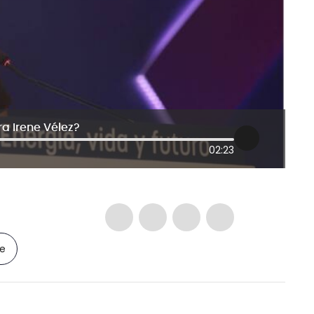
ra Irene Vélez?
02:23
le