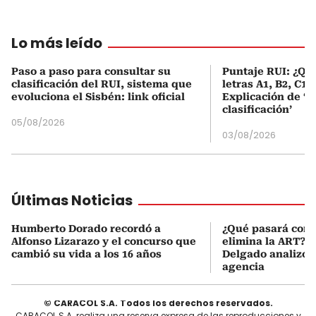
Lo más leído
Paso a paso para consultar su
Puntaje RUI: ¿Qué
clasificación del RUI, sistema que
letras A1, B2, C1 
evoluciona el Sisbén: link oficial
Explicación de ‘
clasificación’
05/08/2026
03/08/2026
Últimas Noticias
Humberto Dorado recordó a
¿Qué pasará con l
Alfonso Lizarazo y el concurso que
elimina la ART? D
cambió su vida a los 16 años
Delgado analizó e
agencia
© CARACOL S.A. Todos los derechos reservados.
CARACOL S.A. realiza una reserva expresa de las reproducciones y