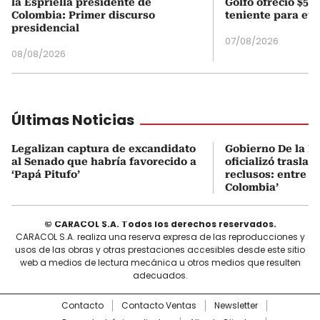
la Espriella presidente de
Golfo ofreció $50
Colombia: Primer discurso
teniente para evi
presidencial
07/08/2026
08/08/2026
Últimas Noticias
Legalizan captura de excandidato
Gobierno De la Es
al Senado que habría favorecido a
oficializó traslad
‘Papá Pitufo’
reclusos: entre el
Colombia’
© CARACOL S.A. Todos los derechos reservados.
CARACOL S.A. realiza una reserva expresa de las reproducciones y
usos de las obras y otras prestaciones accesibles desde este sitio
web a medios de lectura mecánica u otros medios que resulten
adecuados.
Contacto
Contacto Ventas
Newsletter