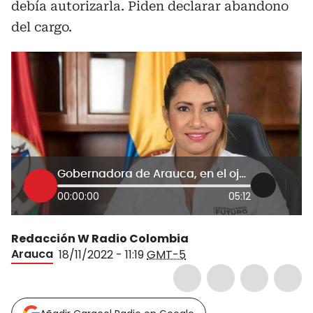
debía autorizarla. Piden declarar abandono
del cargo.
Gobernadora de Arauca, en el ojo del huracán por permisos para salir del país
00:00:00
05:12
Redacción W Radio Colombia
Arauca
18/11/2022 - 11:19
GMT-5