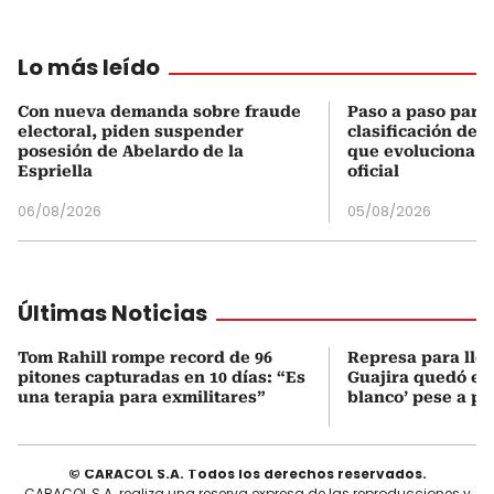
Lo más leído
Con nueva demanda sobre fraude
Paso a paso para 
electoral, piden suspender
clasificación del
posesión de Abelardo de la
que evoluciona el
Espriella
oficial
06/08/2026
05/08/2026
Últimas Noticias
Tom Rahill rompe record de 96
Represa para lle
pitones capturadas en 10 días: “Es
Guajira quedó en 
una terapia para exmilitares”
blanco’ pese a p
© CARACOL S.A. Todos los derechos reservados.
CARACOL S.A. realiza una reserva expresa de las reproducciones y