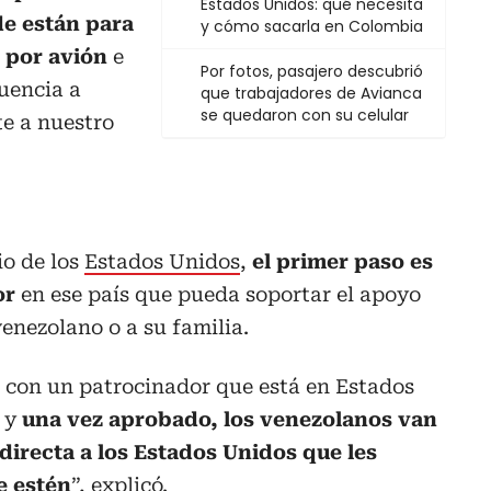
Estados Unidos: qué necesita
de están para
y cómo sacarla en Colombia
s por avión
e
Por fotos, pasajero descubrió
uencia a
que trabajadores de Avianca
se quedaron con su celular
te a nuestro
io de los
Estados Unidos
,
el primer paso es
or
en ese país que pueda soportar el apoyo
enezolano o a su familia.
 con un patrocinador que está en Estados
l y
una vez aprobado, los venezolanos van
 directa a los Estados Unidos que les
e estén
”, explicó.