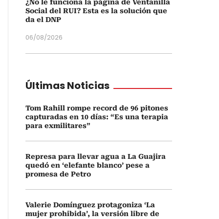
¿No le funciona la página de Ventanilla
Social del RUI? Esta es la solución que
da el DNP
06/08/2026
Últimas Noticias
Tom Rahill rompe record de 96 pitones
capturadas en 10 días: “Es una terapia
para exmilitares”
Represa para llevar agua a La Guajira
quedó en ‘elefante blanco’ pese a
promesa de Petro
Valerie Domínguez protagoniza ‘La
mujer prohibida’, la versión libre de