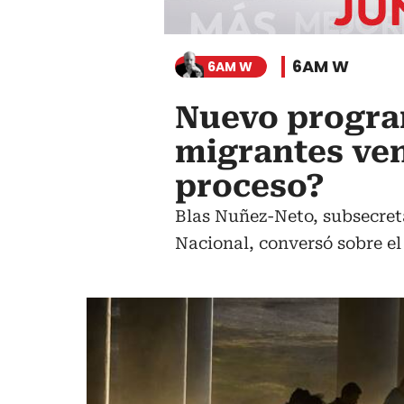
6AM W
6AM W
Nuevo progra
migrantes ven
proceso?
Blas Nuñez-Neto, subsecreta
Nacional, conversó sobre e