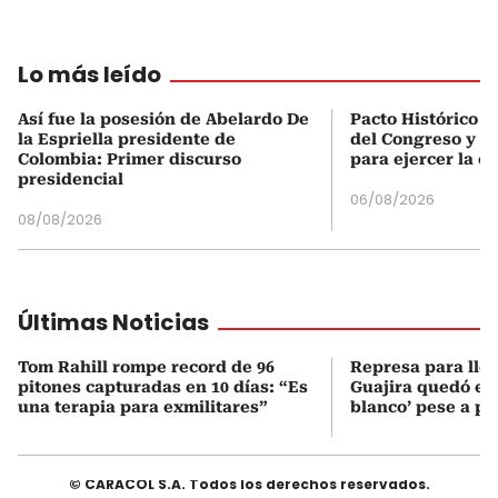
Lo más leído
Así fue la posesión de Abelardo De
Pacto Histórico d
la Espriella presidente de
del Congreso y e
Colombia: Primer discurso
para ejercer la o
presidencial
06/08/2026
08/08/2026
Últimas Noticias
Tom Rahill rompe record de 96
Represa para lle
pitones capturadas en 10 días: “Es
Guajira quedó en 
una terapia para exmilitares”
blanco’ pese a p
© CARACOL S.A. Todos los derechos reservados.