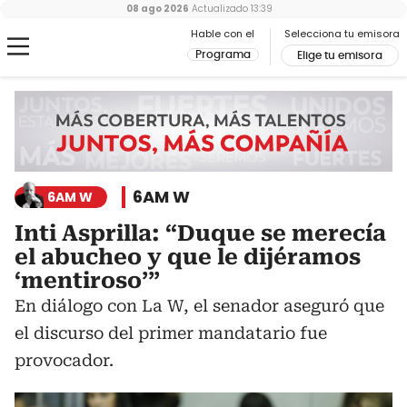
08 ago 2026
Actualizado
13:39
Hable con el
Selecciona tu emisora
Programa
Elige tu emisora
6AM W
6AM W
Inti Asprilla: “Duque se merecía
el abucheo y que le dijéramos
‘mentiroso’”
En diálogo con La W, el senador aseguró que
el discurso del primer mandatario fue
provocador.