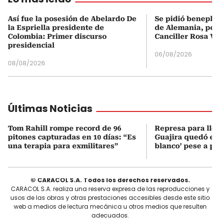
Así fue la posesión de Abelardo De
Se pidió beneplá
la Espriella presidente de
de Alemania, pero
Colombia: Primer discurso
Canciller Rosa Vi
presidencial
06/08/2026
08/08/2026
Últimas Noticias
Tom Rahill rompe record de 96
Represa para lle
pitones capturadas en 10 días: “Es
Guajira quedó en 
una terapia para exmilitares”
blanco’ pese a p
© CARACOL S.A. Todos los derechos reservados.
CARACOL S.A. realiza una reserva expresa de las reproducciones y
usos de las obras y otras prestaciones accesibles desde este sitio
web a medios de lectura mecánica u otros medios que resulten
adecuados.