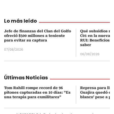
Lo más leído
Jefe de finanzas del Clan del Golfo
Qué subsidios rec
ofreció $500 millones a teniente
C01 en la nueva c
para evitar su captura
RUI: Beneficios y
saber
07/08/2026
06/08/2026
Últimas Noticias
Tom Rahill rompe record de 96
Represa para lle
pitones capturadas en 10 días: “Es
Guajira quedó en 
una terapia para exmilitares”
blanco’ pese a p