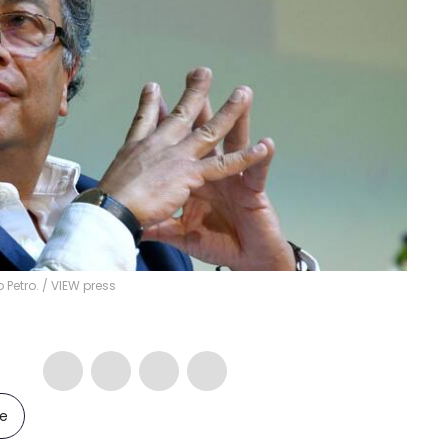
 Petro.
/
VIEW press
le