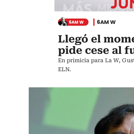
6AM W
6AM W
Llegó el mome
pide cese al f
En primicia para La W, Gust
ELN.