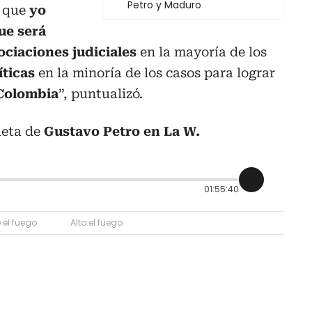
Petro y Maduro
o que
yo
que será
ciaciones judiciales
en la mayoría de los
íticas
en la minoría de los casos para lograr
 Colombia
”, puntualizó.
leta de
Gustavo Petro en La W.
01:55:40
o el fuego
Alto el fuego